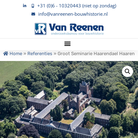
+31 (0)6 - 10320443 (niet op zondag)
info@vanreenen-bouwhistorie.nl
Home
»
Referenties
»
Groot Seminarie Haarendael Haaren