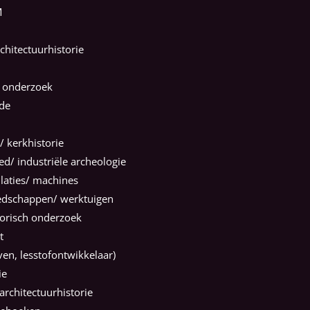
M
chitectuurhistorie
 onderzoek
rde
/ kerkhistorie
ed/ industriële archeologie
llaties/ machines
eedschappen/ werktuigen
torisch onderzoek
t
ven, lesstofontwikkelaar)
ie
rchitectuurhistorie