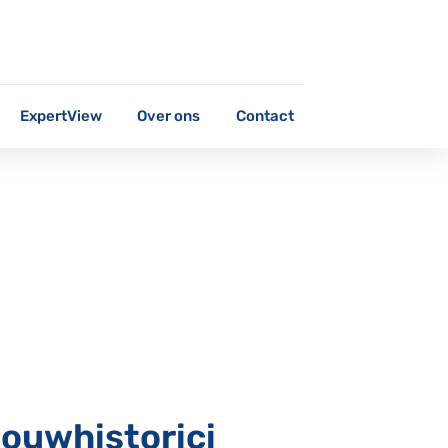
ExpertView
Over ons
Contact
ouwhistorici