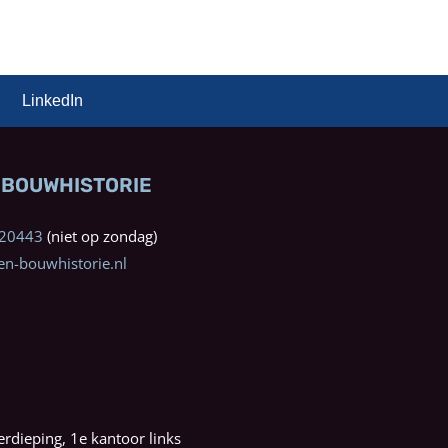
LinkedIn
 BOUWHISTORIE
0320443
n-bouwhistorie.nl
erdieping, 1e kantoor links