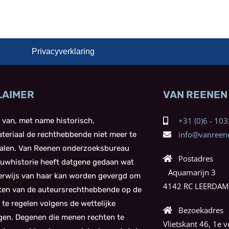
Privacyverklaring
LAIMER
VAN REENEN
+31 (0)6 - 1
 van, met name historisch,
info@vanreene
teriaal de rechthebbende niet meer te
alen. Van Reenen onderzoeksbureau
Postadres
uwhistorie heeft datgene gedaan wat
Aquamarijn 3
kerwijs van haar kan worden gevergd om
4142 RC LEERDAM
ten van de auteursrechthebbende op de
 te regelen volgens de wettelijke
Bezoekadres
gen. Degenen die menen rechten te
Vlietskant 46, 1e v