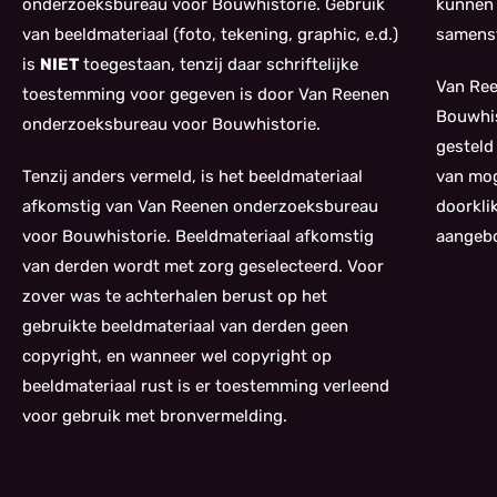
onderzoeksbureau voor Bouwhistorie. Gebruik
kunnen 
van beeldmateriaal (foto, tekening, graphic, e.d.)
samenst
is
NIET
toegestaan, tenzij daar schriftelijke
Van Re
toestemming voor gegeven is door Van Reenen
Bouwhis
onderzoeksbureau voor Bouwhistorie.
gesteld
Tenzij anders vermeld, is het beeldmateriaal
van mog
afkomstig van Van Reenen onderzoeksbureau
doorkli
voor Bouwhistorie. Beeldmateriaal afkomstig
aangebo
van derden wordt met zorg geselecteerd. Voor
zover was te achterhalen berust op het
gebruikte beeldmateriaal van derden geen
copyright, en wanneer wel copyright op
beeldmateriaal rust is er toestemming verleend
voor gebruik met bronvermelding.